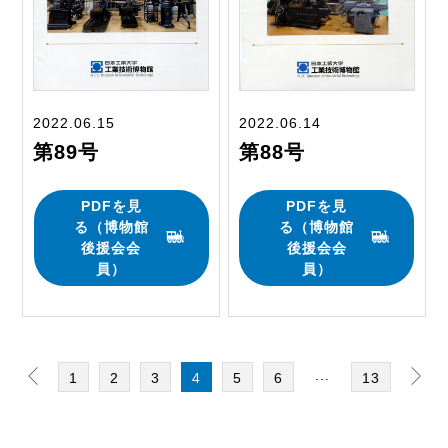
2022.06.15
2022.06.14
第89号
第88号
PDFを見
PDFを見
る（博物館
る（博物館
後援会会
後援会会
員）
員）
...
1
2
3
4
5
6
13