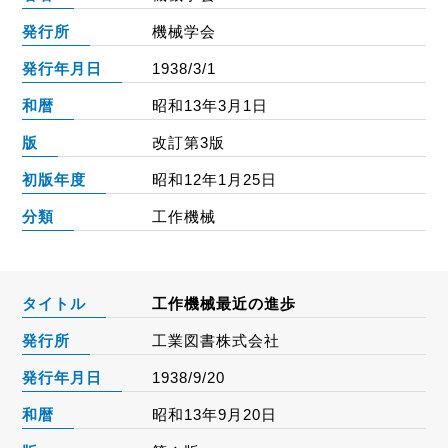
発行所
機械学会
発行年月日
1938/3/1
和暦
昭和13年3月1日
版
改訂第3版
初版年度
昭和12年1月25日
分類
工作機械
タイトル
工作機械最近の進歩
発行所
工業図書株式会社
発行年月日
1938/9/20
和暦
昭和13年9月20日