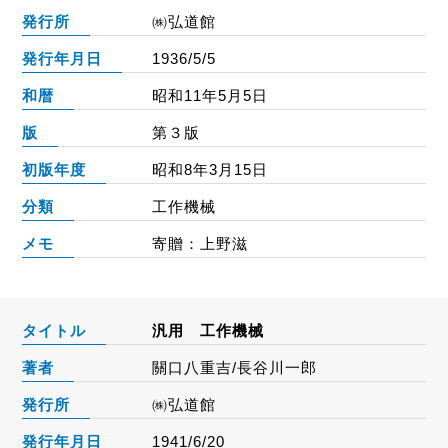
発行所
㈱弘道館
発行年月日
1936/5/5
和暦
昭和11年5月5日
版
第３版
初版年度
昭和8年3月15日
分類
工作機械
メモ
寄贈：上野滋
タイトル
汎用 工作機械
著者
關口八重吉/長谷川一郎
発行所
㈱弘道館
発行年月日
1941/6/20