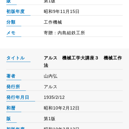
版
第1版
初版年度
昭和9年11月15日
分類
工作機械
メモ
寄贈：内島組鉄工所
タイトル
アルス 機械工学大講座３ 機械工作
法
著者
山内弘
発行所
アルス
発行年月日
1935/2/12
和暦
昭和10年2月12日
版
第1版