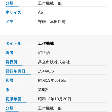
分類
工作機械一般
本サイズ
A5
メモ
寄贈：本田巨範
タイトル
工作機械
著者
沼正治
発行所
共立出版株式会社
発行年月日
1944/6/5
和暦
昭和19年6月5日
版
第9版
初版年度
昭和13年10月20日
分類
工作機械一般