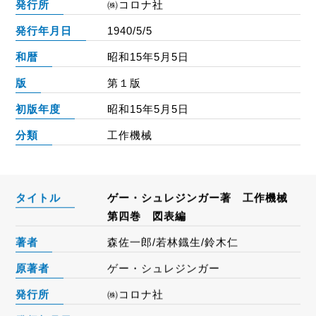
発行所
㈱コロナ社
発行年月日
1940/5/5
和暦
昭和15年5月5日
版
第１版
初版年度
昭和15年5月5日
分類
工作機械
タイトル
ゲー・シュレジンガー著 工作機械
第四巻 図表編
著者
森佐一郎/若林鐡生/鈴木仁
原著者
ゲー・シュレジンガー
発行所
㈱コロナ社