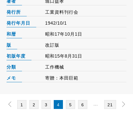
著者
堀口益孝
発行所
工業資料刊行会
発行年月日
1942/10/1
和暦
昭和17年10月1日
版
改訂版
初版年度
昭和15年8月31日
分類
工作機械
メモ
寄贈：本田巨範
...
1
2
3
4
5
6
21