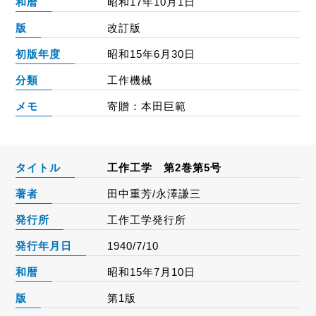
和暦
昭和17年10月1日
版
改訂版
初版年度
昭和15年6月30日
分類
工作機械
メモ
寄贈：本田巨範
タイトル
工作工学 第2巻第5号
著者
田中重芳/永澤謙三
発行所
工作工学発行所
発行年月日
1940/7/10
和暦
昭和15年7月10日
版
第1版