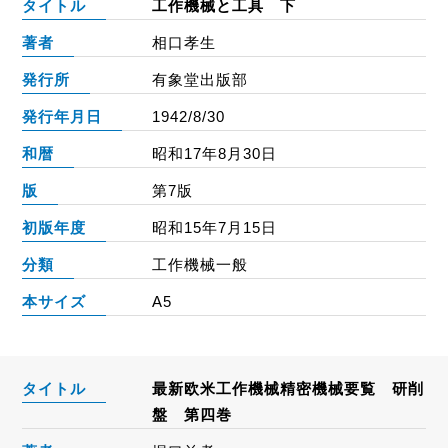
タイトル
工作機械と工具 下
著者
相口孝生
発行所
有象堂出版部
発行年月日
1942/8/30
和暦
昭和17年8月30日
版
第7版
初版年度
昭和15年7月15日
分類
工作機械一般
本サイズ
A5
タイトル
最新欧米工作機械精密機械要覧 研削
盤 第四巻