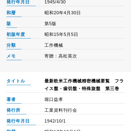
発行年月日
1945/4/30
和暦
昭和20年4月30日
版
第5版
初版年度
昭和15年5月5日
分類
工作機械
メモ
寄贈：高松英次
タイトル
最新欧米工作機械精密機械要覧 フラ
イス盤・歯切盤・特殊旋盤 第三巻
著者
堀口益孝
発行所
工業資料刊行会
発行年月日
1942/10/1