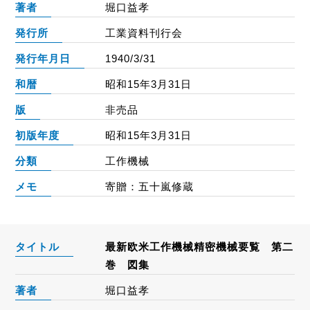
著者
堀口益孝
発行所
工業資料刊行会
発行年月日
1940/3/31
和暦
昭和15年3月31日
版
非売品
初版年度
昭和15年3月31日
分類
工作機械
メモ
寄贈：五十嵐修蔵
タイトル
最新欧米工作機械精密機械要覧 第二
巻 図集
著者
堀口益孝