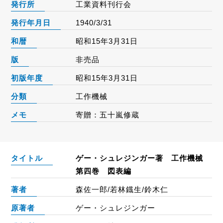
発行所
工業資料刊行会
発行年月日
1940/3/31
和暦
昭和15年3月31日
版
非売品
初版年度
昭和15年3月31日
分類
工作機械
メモ
寄贈：五十嵐修蔵
タイトル
ゲー・シュレジンガー著 工作機械
第四巻 図表編
著者
森佐一郎/若林鐡生/鈴木仁
原著者
ゲー・シュレジンガー