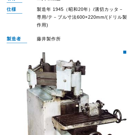
仕様
製造年 1945（昭和20年）/溝切カッタ－
専用/テ－ブル寸法600×220mm/(ドリル製
作用)
製造者
藤井製作所