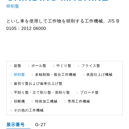
研削盤
といし車を使用して工作物を研削する工作機械。JIS B
0105：2012 06000
旋盤
ボール盤
中ぐり盤
フライス盤
研削盤
多軸制御・複合工作機械
表面仕上げ機械
歯切り盤および歯車仕上げ盤
平削り盤・立て削り盤・形削り盤
ブローチ盤
切断機
特殊加工機械
専用工作機械
その他の工作機械
展示番号
G-27