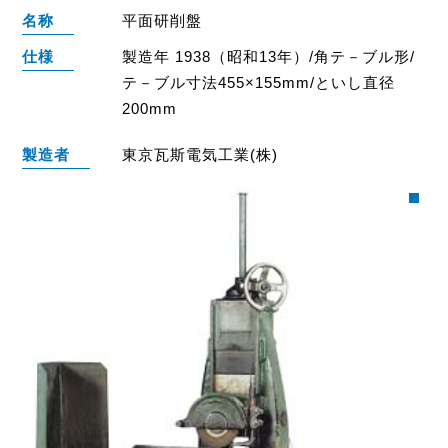
名称
平面研削盤
仕様
製造年 1938（昭和13年）/角テ－ブル形/
テ－ブル寸法455×155mm/といし直径
200mm
製造者
東京瓦斯電気工業(株)