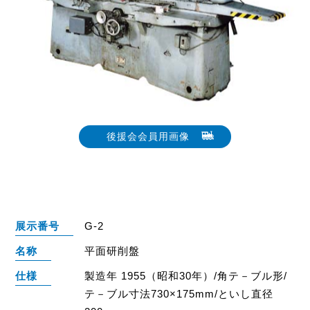
後援会会員用画像
展示番号
G-2
名称
平面研削盤
仕様
製造年 1955（昭和30年）/角テ－ブル形/
テ－ブル寸法730×175mm/といし直径