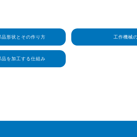
部品形状と
その作り方
工作機械
部品を
加工する仕組み